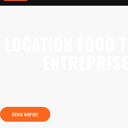
LOCATION FOOD 
ENTREPRIS
Offrez une Pause Gourmande à Vos Collaborateurs : Décou
Food Truck d'Entreprise Vous cherchez à égayer les journées
équipe ? Rien de tel qu'une expérience culinaire unique 
cohésion et stimuler la créativité !
DEVIS RAPIDE