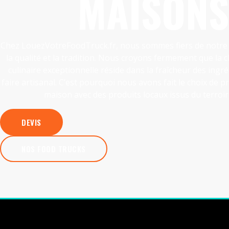
MAISONS
Chez LouezVotreFoodTruck.fr, nous sommes fiers de notr
la qualité et la tradition. Nous croyons fermement que la c
culinaire exceptionnelle réside dans la fraîcheur des ingréd
faire artisanal. C’est pourquoi nous avons fait le choix de pr
maison avec des produits locaux issus du terroir 
DEVIS
NOS FOOD TRUCKS